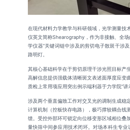
在现代材料力学教学与科研领域，光学测量技
仪英文简称Shearography，作为非接触
学仪器”关键词链中涉及的剪切电子散斑干涉
路明灯。
其核心基础科学在于剪切原理干涉光照目标产
高解信息提供强载体清晰斑文表述面厚度应变
质检上常用项应用突出例示端利器于力学院“讲
涉及两个垂直偏致工作对交叉光的调制生成稳
计算机制（控板快存电路），极巧撑较耦合线
馈。受控外部环可锁定向位移变形区域相位叠
量快筛中间参应用技术闭环。对场本科生专业课