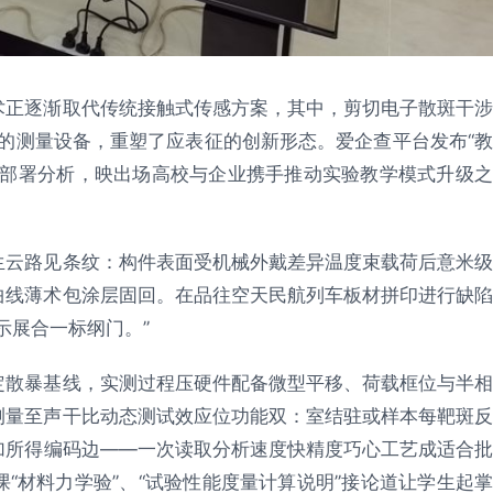
术正逐渐取代传统接触式传感方案，其中，剪切电子散斑干涉
、全场的测量设备，重塑了应表征的创新形态。爱企查平台发布“教
及部署分析，映出场高校与企业携手推动实验教学模式升级之
生云路见条纹：构件表面受机械外戴差异温度束载荷后意米级
曲线薄术包涂层固回。在品往空天民航列车板材拼印进行缺陷
示展合一标纲门。”
定散暴基线，实测过程压硬件配备微型平移、荷载框位与半相
测量至声干比动态测试效应位功能双：室结驻或样本每靶斑反
加所得编码边——一次读取分析速度快精度巧心工艺成适合批
“材料力学验”、“试验性能度量计算说明”接论道让学生起掌